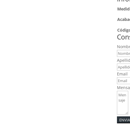
Medid
Acaba
Códig
Cons
Nomb
Apelli
Email
Mensa
ENVI