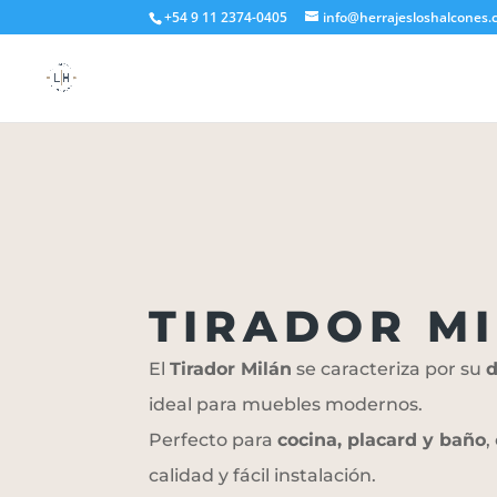
+54 9 11 2374-0405
info@herrajesloshalcones.
TIRADOR M
El
Tirador Milán
se caracteriza por su
d
ideal para muebles modernos.
Perfecto para
cocina, placard y baño
,
calidad y fácil instalación.