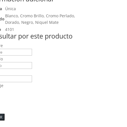
a
Única
Blanco, Cromo Brillo, Cromo Perlado,
do
Dorado, Negro, Niquel Mate
o
4101
ultar por este producto
re
do
je
AR